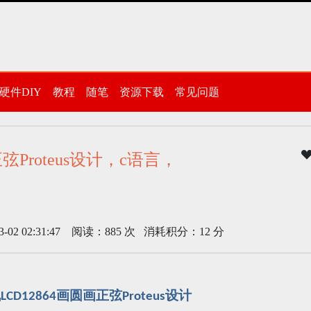
硬件DIY
教程
随笔
资源下载
常见问题
弦Proteus设计，c语言，
 02:31:47 阅读：885 次 消耗积分：12 分
机
画圆画正弦
设计
LCD12864
Proteus