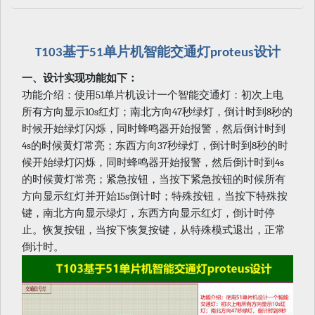
基于
单片机智能交通灯
设计
T103
51
proteus
一、设计实现功能如下：
51
功能介绍：使用
单片机设计一个智能交通灯：初次上电
10s
47
8
所有方向显示
红灯；南北方向
秒绿灯，倒计时到
秒的
时候开始绿灯闪烁，同时蜂鸣器开始报警，然后倒计时到
4s
37
8
的时候黄灯常亮；东西方向
秒绿灯，倒计时到
秒的时
4s
候开始绿灯闪烁，同时蜂鸣器开始报警，然后倒计时到
的时候黄灯常亮；紧急按钮，当按下紧急按钮的时候所有
15s
方向显示红灯并开始
倒计时；特殊按钮，当按下特殊按
键，南北方向显示绿灯，东西方向显示红灯，倒计时停
止。恢复按钮，当按下恢复按键，从特殊模式退出，正常
倒计时。