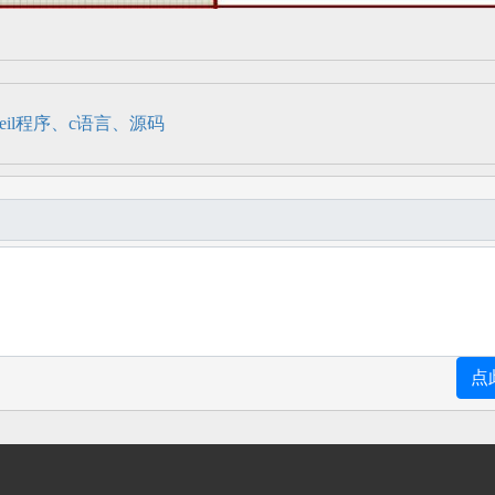
eil程序、c语言、源码
点